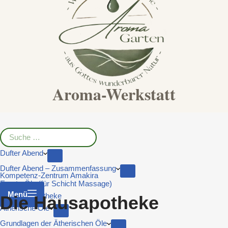
Aroma-Werkstatt
Dufter Abend
Dufter Abend – Zusammenfassung
Kompetenz-Zentrum Amakira
Ersatz-Öle (für Schicht Massage)
Menü
Die Hausapotheke
Die Hausapotheke
Ätherische Öle
Grundlagen der Ätherischen Öle