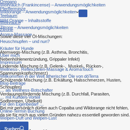
Oregano
Weihrauch (Frankincense) – Anwendungsmöglichkeiten
Pferfferminze
Wildorange – Anwendungsmöglichkeiten
Teebaum
Wild Orange – Inhaltsstoffe
Weihrauch
Zitrone – Anwendungsmöglichkeiten
Zitrone
Aroma-Massage
Sowie diese vier Öl-Mischungen:
Heuschnupfen – und nun?
Kräuter für Hunde
Atemwegs-Mischung (z.B. Asthma, Bronchitis,
Über mich
Nebenhöhlenentzündung, Grippaler Infekt)
Impressum
Lindernde Mischung (z.B. Gelenk-, Muskel-, Rücken-,
Wellness-, Reflexzonen-Massage & AromaTouch
Spannungskopfschmerz)
Willkommen in der Welt ätherischer Öle von dōTerra
Schützende Mischung (z.B. Erkältung, Halsschmerzen, Husten,
Blog-Beiträge
Schnupfen)
… als Wellness-Botschafter
Verdauungsfördernde Mischung (z.B. Durchfall, Parasiten,
… mit Kunden-Vorteil
Sodbrennen, Übelkeit)
Für den Eigenbedarf …
Bei mir persönlich dürfen auch Copaiba und Wildorange nicht fehlen,
Online-Termin Buchung
da sie für mich aus vielen Gründen nahezu essentiell geworden sind.
Welpen-Duft und Welpen-Lust
Suchen