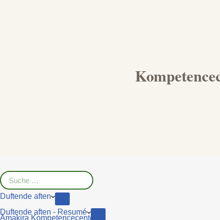
Kompetencec
Duftende aften
Duftende aften - Resumé
Amakira Kompetencecenter