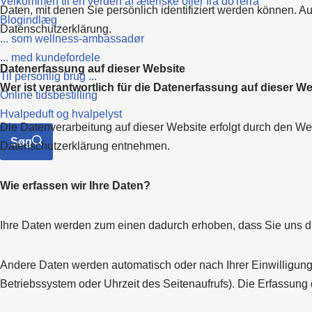
Velkommen til en verden af æteriske olier fra dōTerra
Daten, mit denen Sie persönlich identifiziert werden können.
Blogindlæg
Datenschutzerklärung.
... som wellness-ambassadør
... med kundefordele
Datenerfassung auf dieser Website
Til personlig brug ...
Wer ist verantwortlich für die Datenerfassung auf dieser W
Online tidsbestilling
Hvalpeduft og hvalpelyst
Die Datenverarbeitung auf dieser Website erfolgt durch den We
Søg
Datenschutzerklärung entnehmen.
Wie erfassen wir Ihre Daten?
Ihre Daten werden zum einen dadurch erhoben, dass Sie uns dies
Andere Daten werden automatisch oder nach Ihrer Einwilligung 
Betriebssystem oder Uhrzeit des Seitenaufrufs). Die Erfassung 