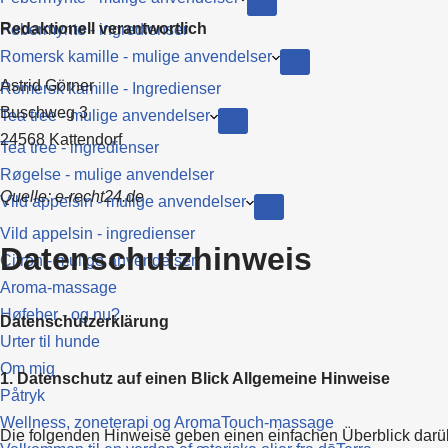
Redaktionell verantwortlich
Pebermynte - ingredienser
Romersk kamille - mulige anvendelser
Astrid Görner
Romersk kamille - Ingredienser
Buschweg 3
Tea tree - mulige anvendelser
24568 Kattendorf
Tea tree - ingredienser
Røgelse - mulige anvendelser
Quelle: e-recht24.de
Vild appelsin - mulige anvendelser
Vild appelsin - ingredienser
Datenschutzhinweis
Citron - mulige anvendelser
Aroma-massage
Høfeber - og nu?
Datenschutzerklärung
Urter til hunde
Om mig
1. Datenschutz auf einen Blick
Allgemeine Hinweise
Påtryk
Wellness, zoneterapi og AromaTouch-massage
Die folgenden Hinweise geben einen einfachen Überblick darü