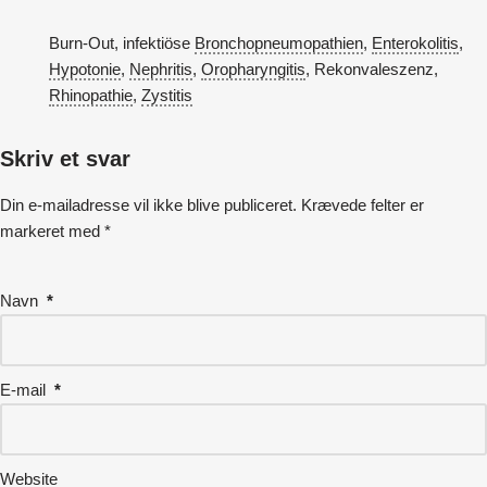
Burn-Out, infektiöse
Bronchopneumopathien
,
Enterokolitis
,
Hypotonie
,
Nephritis
,
Oropharyngitis
, Rekonvaleszenz,
Rhinopathie
,
Zystitis
Skriv et svar
Din e-mailadresse vil ikke blive publiceret.
Krævede felter er
markeret med
*
Navn
*
E-mail
*
Website