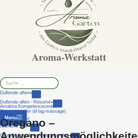
Aroma-Werkstatt
Duftende aften
Duftende aften - Resumé
Amakira Kompetencecenter
Erstatningsolier (til lag-massage)
Menu
Medicinskabet
Oregano –
Æteriske olier
Anwendungsmöglichkeite
Grundlæggende om æteriske olier