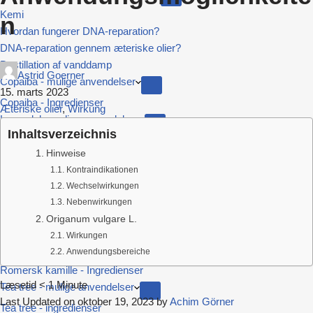
Kemi
n
Hvordan fungerer DNA-reparation?
DNA-reparation gennem æteriske olier?
Destillation af vanddamp
Astrid Goerner
Copaiba - mulige anvendelser
15. marts 2023
Copaiba - Ingredienser
Æteriske olier
,
Wirkung
Lavendel - mulige anvendelser
Inhaltsverzeichnis
Lavendel - kemotyper og ingredienser
Hinweise
Niauli - Ingredienser
Kontraindikationen
Oregano - mulige anvendelser
Wechselwirkungen
Oregano - ingredienser
Nebenwirkungen
Pebermynte - mulige anvendelser
Origanum vulgare L.
Pebermynte - ingredienser
Wirkungen
Romersk kamille - mulige anvendelser
Anwendungsbereiche
Romersk kamille - Ingredienser
Læsetid
< 1
Minute
Tea tree - mulige anvendelser
Last Updated on oktober 19, 2023 by
Achim Görner
Tea tree - ingredienser