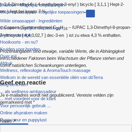
) -2,6-Dimethyl-6- ( 4-methylpent-3-enyl ) bicyclo [ 3,1,1 ] Hept-2-
Wierook - Mogelijke toepassingen
en ) liegt bei knapp 7 %.
Wilde sinaasappel - mogelijke toepassingen
Wilde sinaasappel - Ingrediënten
α-Copaen (Summenformel C
H
– IUPAC 1,3-Dimethyl-8-propan-
Citroen - mogelijke toepassingen
15
24
Aromamassage
2-yltricyclo [ 4,4,0,02,7 ] dec-3-en ) ist zu etwa 4,3 % enthalten.
Hooikoorts - en nu?
Kruiden voor honden
Prozentangaben sind etwaige, variable Werte, die in Abhängigkeit
Over mij
verschiedener Faktoren beim Wachstum der Pflanze stehen und
Afdruk
somit natürlichen Schwankungen unterliegen.
Wellness, reflexologie & AromaTouch massage
Welkom in de wereld van essentiële oliën van dōTerra
Geef een reactie
Blog berichten
... als wellness-ambassadeur
Je e-mailadres wordt niet gepubliceerd.
Vereiste velden zijn
... met voordeel voor de klant
gemarkeerd met
*
Voor persoonlijk gebruik ...
Online afspraken maken
Puppygeur en puppylust
Naam
*
Zoeken