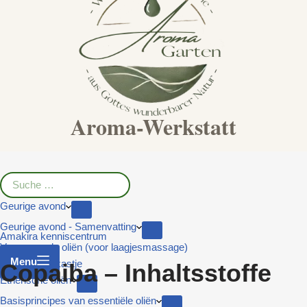
Aroma-Werkstatt
Geurige avond
Geurige avond - Samenvatting
Amakira kenniscentrum
Vervangende oliën (voor laagjesmassage)
Menu
Het medicijnkastje
Copaiba – Inhaltsstoffe
Etherische oliën
Basisprincipes van essentiële oliën