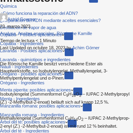
Química
¿Cómo funciona la reparación del ADN?
Astrid Goerner
¿Reparación del ADN mediante aceites esenciales?
23. marzo 2023
Destilación de vapor de agua
Analyse
,
Aceites esenciales
,
Römische Kamille
Copaiba - Posibles aplicaciones
Tiempo de lectura
< 1
Minuto
Copaiba - Ingredientes
Last Updated on octubre 18, 2023 by
Achim Görner
Lavanda - Posibles aplicaciones
Lavanda - quimiotipos e ingredientes
Die Römische Kamille besitzt verschiedene Ester als
Niauli - Ingredientes
Hauptwirkstoffe, so Isobutylengelat, Methallylengelat, 3-
Orégano - posibles aplicaciones
Methylpentylengelat und α-Pinen.
Orégano - Ingredientes
Menta piperita: posibles aplicaciones
Isobutylengelat (Summenformel C
H
O
– IUPAC 2-Methylpropyl
9
16
2
Menta - Ingredientes
(
Z.
) -2-Methylbut-2-enoat) beläuft sich auf knapp 12,5 %.
Manzanilla romana: posibles aplicaciones
Manzanilla romana - Ingredientes
Methallylengelat (Summenformel C
H
O
– IUPAC 2-Methylprop-
9
14
2
Árbol del té: posibles aplicaciones
2-enyl (
Z.
) -2-Methylbut-2-enoat) ist mit rund 12 % beinhaltet.
Árbol del té - Ingredientes