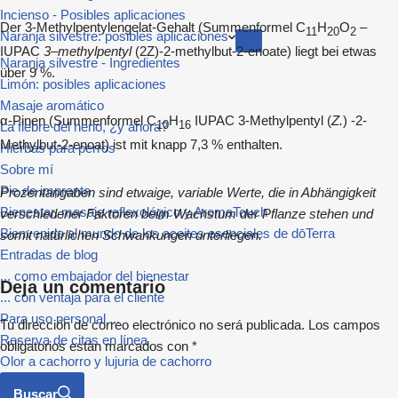
Incienso - Posibles aplicaciones
Der 3-Methylpentylengelat-Gehalt (Summenformel C
H
O
–
11
20
2
Naranja silvestre: posibles aplicaciones
IUPAC
3
–
methylpentyl
(2Z)-2-methylbut-2-enoate) liegt bei etwas
Naranja silvestre - Ingredientes
über 9 %.
Limón: posibles aplicaciones
Masaje aromático
α-Pinen (Summenformel C
H
IUPAC 3-Methylpentyl (
Z.
) -2-
La fiebre del heno, ¿y ahora?
10
16
Methylbut-2-enoat) ist mit knapp 7,3 % enthalten.
Hierbas para perros
Sobre mí
Pie de imprenta
Prozentangaben sind etwaige, variable Werte, die in Abhängigkeit
Bienestar, masaje reflexológico y AromaTouch
verschiedener Faktoren beim Wachstum der Pflanze stehen und
Bienvenido al mundo de los aceites esenciales de dōTerra
somit natürlichen Schwankungen unterliegen.
Entradas de blog
... como embajador del bienestar
Deja un comentario
... con ventaja para el cliente
Para uso personal ...
Tu dirección de correo electrónico no será publicada.
Los campos
Reserva de citas en línea
obligatorios están marcados con
*
Olor a cachorro y lujuria de cachorro
Buscar