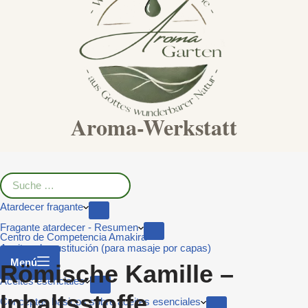
Aroma-Werkstatt
Atardecer fragante
Fragante atardecer - Resumen
Centro de Competencia Amakira
Aceites de sustitución (para masaje por capas)
Menú
El botiquín
Römische Kamille –
Aceites esenciales
Inhaltsstoffe
Conceptos básicos sobre aceites esenciales