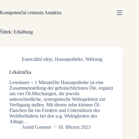
Kompetenční centrum Amakira
Štítek:
Erkältung
Esenciální oleje
,
Hausapotheke
,
Wirkung
Lékárnička
Lesedauer < 1 MinuteDie Hausapotheke ist eine
Zusammenstellung der gebräuchlichsten Öle, ergänzt
um vier Öl-Mischungen, die jeweils
unterschiedliche, synergistische Wirkspektren zur
Verfügung stellen. Mit diesen zehn kleinen Öl-
Flaschen für ein Fördern und Unterstützen des
Wohlbefindens bei den u.g. Widrigkeiten des
Alltags…
Astrid Goerner
16. Březen 2023